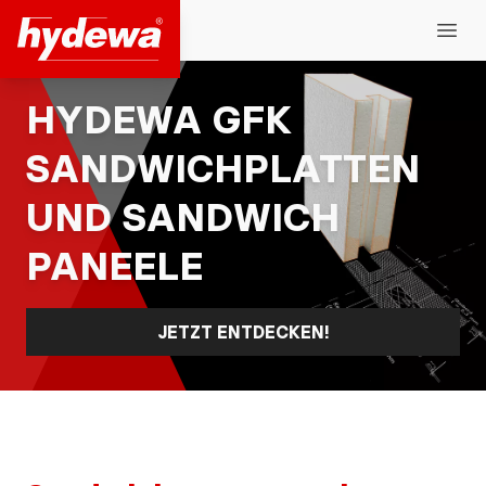
Hydewa GmbH
Open
HYDEWA GFK
SANDWICHPLATTEN
UND SANDWICH
PANEELE
JETZT ENTDECKEN!