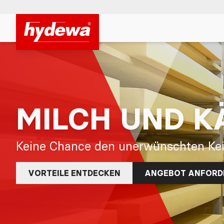
Hydewa GmbH
MILCH UND K
Keine Chance den unerwünschten Ke
VORTEILE ENTDECKEN
ANGEBOT ANFORD