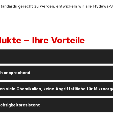
Standards gerecht zu werden, entwickeln wir alle Hydewa-S
ukte – Ihre Vorteile
ch ansprechend
n viele Chemikalien, keine Angriffsfläche für Mikroor
uchtigkeitsresistent